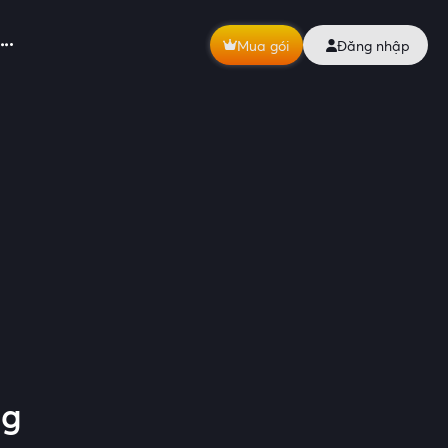
Mua gói
Đăng nhập
ng