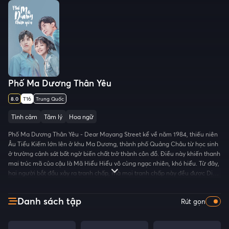
Phố Ma Dương Thân Yêu
8.0
T16
Trung Quốc
Tình cảm
Tâm lý
Hoa ngữ
Phố Ma Dương Thân Yêu - Dear Mayang Street kể về năm 1984, thiếu niên
Âu Tiểu Kiếm lớn lên ở khu Ma Dương, thành phố Quảng Châu từ học sinh
ở trường cảnh sát bất ngờ biến chất trở thành côn đồ. Điều này khiến thanh
mai trúc mã của cậu là Mã Hiểu Hiểu vô cùng ngạc nhiên, khó hiểu. Từ đây,
hai người bắt đầu xảy ra tranh chấp, mà mọi tranh chấp này đều được Dịch
Đông Đông - chàng trai yêu thầm Mã Hiểu Hiểu - quan sát để ý. Anh chàng
chỉ mới chuyển đến khu Ma Dương nhưng đã có thể cùng những người bạn
Danh sách tập
Rút gọn
bằng tuổi như Tôn Chuẩn, Lương Tiểu Bảo, Tăng Hảo, Mã Hiểu Hiểu kết
thành nhóm rất nhanh. Sau đó, hàng loạt sự kiện bất ngờ diễn ra giúp Dịch
Đông Đông, Âu Tiểu Kiếm, Mã Hiểu Hiểu thắt chặt mối quan hệ. Nhóm bạn