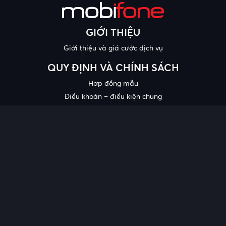
GIỚI THIỆU
Giới thiệu và giá cước dịch vụ
QUY ĐỊNH VÀ CHÍNH SÁCH
Hợp đồng mẫu
Điều khoản – điều kiện chung
Chính sách bảo mật thông tin
Công bố chất lượng
Chương trình khuyến mại
HỖ TRỢ
Trung tâm hỗ trợ
Quy trình cung cấp thông tin và giải quyết khiếu nại của khách
hàng
Chính sách bảo vệ người tiêu dùng dễ bị tổn thương