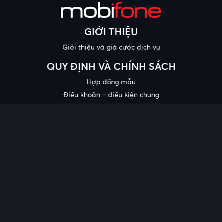
GIỚI THIỆU
Giới thiệu và giá cước dịch vụ
QUY ĐỊNH VÀ CHÍNH SÁCH
Hợp đồng mẫu
Điều khoản – điều kiện chung
Chính sách bảo mật thông tin
Công bố chất lượng
Chương trình khuyến mại
HỖ TRỢ
Trung tâm hỗ trợ
Quy trình cung cấp thông tin và giải quyết khiếu nại của khách
hàng
Chính sách bảo vệ người tiêu dùng dễ bị tổn thương