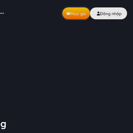
Mua gói
Đăng nhập
ng