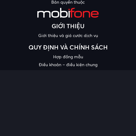
Bản quyền thuộc
GIỚI THIỆU
Giới thiệu và giá cước dịch vụ
QUY ĐỊNH VÀ CHÍNH SÁCH
Hợp đồng mẫu
Điều khoản – điều kiện chung
Chính sách bảo mật thông tin
Công bố chất lượng
Chương trình khuyến mại
HỖ TRỢ
Trung tâm hỗ trợ
Quy trình cung cấp thông tin và giải quyết khiếu nại của khách
hàng
Chính sách bảo vệ người tiêu dùng dễ bị tổn thương