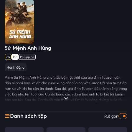
Sứ Mệnh Anh Hùng
7.5
T18
Philippine
Hành động
Phim Sứ Mệnh Anh Hùng cho thấy bộ mặt thật của gia đình Tuazon dần
dần bị phơi bày, khiến cho cuộc xung đột của họ với Cardo trở nên trực tiếp
hơn so với khi họ còn ẩn danh. Sau đó, gia đình Tuazon đã thành công trong
việc bôi nhọ tên tuổi của Cardo bằng cách đảm bảo anh ta bị kết tội buôn
bán ma túy. Sau đó, Cardo đã trốn thoát và tìm thấy bằng chứng buộc tội
gia đình Tuazon, và trên đường đi, anh ta đã tự minh oan cho mình. Trong
quá trình tìm kiếm công lý, Cardo cũng phát hiện ra sự liên quan của gia
Danh sách tập
Rút gọn
đình Tuazon trong cái chết của cha, anh trai và chị dâu mình.