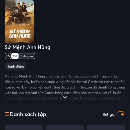
Sứ Mệnh Anh Hùng
7.5
T18
Philippine
Hành động
Phim Sứ Mệnh Anh Hùng cho thấy bộ mặt thật của gia đình Tuazon dần
dần bị phơi bày, khiến cho cuộc xung đột của họ với Cardo trở nên trực tiếp
hơn so với khi họ còn ẩn danh. Sau đó, gia đình Tuazon đã thành công trong
việc bôi nhọ tên tuổi của Cardo bằng cách đảm bảo anh ta bị kết tội buôn
bán ma túy. Sau đó, Cardo đã trốn thoát và tìm thấy bằng chứng buộc tội
gia đình Tuazon, và trên đường đi, anh ta đã tự minh oan cho mình. Trong
quá trình tìm kiếm công lý, Cardo cũng phát hiện ra sự liên quan của gia
Danh sách tập
Rút gọn
đình Tuazon trong cái chết của cha, anh trai và chị dâu mình.