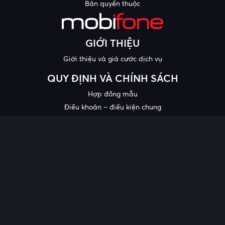
Bản quyền thuộc
GIỚI THIỆU
Giới thiệu và giá cước dịch vụ
QUY ĐỊNH VÀ CHÍNH SÁCH
Hợp đồng mẫu
Điều khoản – điều kiện chung
Chính sách bảo mật thông tin
Công bố chất lượng
Chương trình khuyến mại
HỖ TRỢ
Trung tâm hỗ trợ
Quy trình cung cấp thông tin và giải quyết khiếu nại của khách
hàng
Chính sách bảo vệ người tiêu dùng dễ bị tổn thương