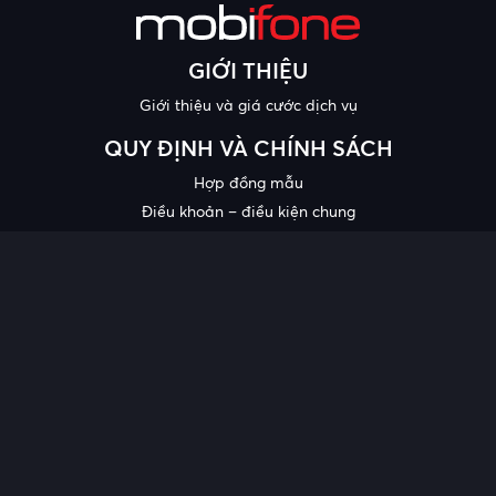
GIỚI THIỆU
Giới thiệu và giá cước dịch vụ
QUY ĐỊNH VÀ CHÍNH SÁCH
Hợp đồng mẫu
Điều khoản – điều kiện chung
Chính sách bảo mật thông tin
Công bố chất lượng
Chương trình khuyến mại
HỖ TRỢ
Trung tâm hỗ trợ
Quy trình cung cấp thông tin và giải quyết khiếu nại của khách
hàng
Chính sách bảo vệ người tiêu dùng dễ bị tổn thương