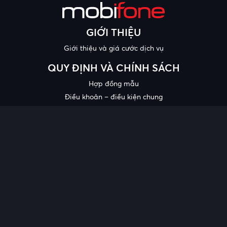
GIỚI THIỆU
Giới thiệu và giá cước dịch vụ
QUY ĐỊNH VÀ CHÍNH SÁCH
Hợp đồng mẫu
Điều khoản – điều kiện chung
Chính sách bảo mật thông tin
Công bố chất lượng
Chương trình khuyến mại
HỖ TRỢ
Trung tâm hỗ trợ
Quy trình cung cấp thông tin và giải quyết khiếu nại của khách
hàng
Chính sách bảo vệ người tiêu dùng dễ bị tổn thương