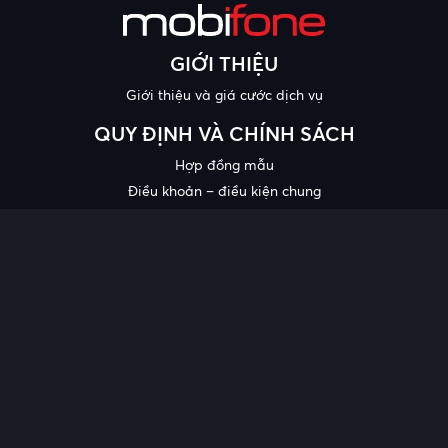
GIỚI THIỆU
Giới thiệu và giá cước dịch vụ
QUY ĐỊNH VÀ CHÍNH SÁCH
Hợp đồng mẫu
Điều khoản – điều kiện chung
Chính sách bảo mật thông tin
Công bố chất lượng
Chương trình khuyến mại
HỖ TRỢ
Trung tâm hỗ trợ
Quy trình cung cấp thông tin và giải quyết khiếu nại của khách
hàng
Chính sách bảo vệ người tiêu dùng dễ bị tổn thương