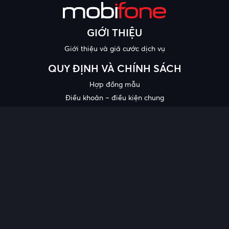
GIỚI THIỆU
Giới thiệu và giá cước dịch vụ
QUY ĐỊNH VÀ CHÍNH SÁCH
Hợp đồng mẫu
Điều khoản – điều kiện chung
Chính sách bảo mật thông tin
Công bố chất lượng
Chương trình khuyến mại
HỖ TRỢ
Trung tâm hỗ trợ
Quy trình cung cấp thông tin và giải quyết khiếu nại của khách
hàng
Chính sách bảo vệ người tiêu dùng dễ bị tổn thương