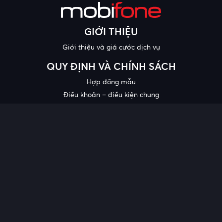
GIỚI THIỆU
Giới thiệu và giá cước dịch vụ
QUY ĐỊNH VÀ CHÍNH SÁCH
Hợp đồng mẫu
Điều khoản – điều kiện chung
Chính sách bảo mật thông tin
Công bố chất lượng
Chương trình khuyến mại
HỖ TRỢ
Trung tâm hỗ trợ
Quy trình cung cấp thông tin và giải quyết khiếu nại của khách
hàng
Chính sách bảo vệ người tiêu dùng dễ bị tổn thương