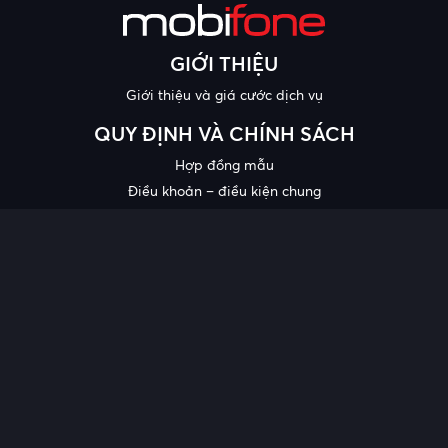
GIỚI THIỆU
Giới thiệu và giá cước dịch vụ
QUY ĐỊNH VÀ CHÍNH SÁCH
Hợp đồng mẫu
Điều khoản – điều kiện chung
Chính sách bảo mật thông tin
Công bố chất lượng
Chương trình khuyến mại
HỖ TRỢ
Trung tâm hỗ trợ
Quy trình cung cấp thông tin và giải quyết khiếu nại của khách
hàng
Chính sách bảo vệ người tiêu dùng dễ bị tổn thương