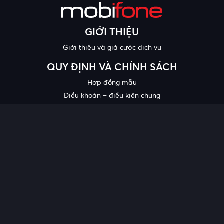
GIỚI THIỆU
Giới thiệu và giá cước dịch vụ
QUY ĐỊNH VÀ CHÍNH SÁCH
Hợp đồng mẫu
Điều khoản – điều kiện chung
Chính sách bảo mật thông tin
Công bố chất lượng
Chương trình khuyến mại
HỖ TRỢ
Trung tâm hỗ trợ
Quy trình cung cấp thông tin và giải quyết khiếu nại của khách
hàng
Chính sách bảo vệ người tiêu dùng dễ bị tổn thương