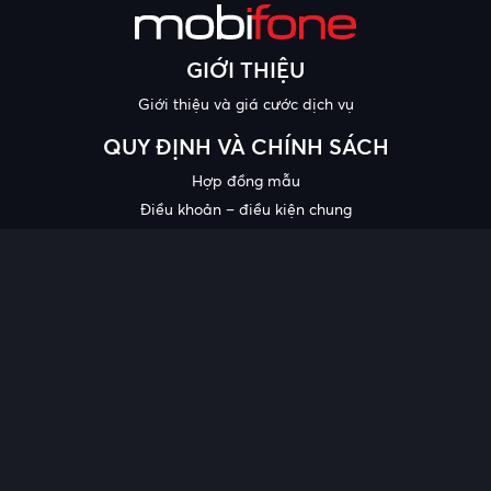
GIỚI THIỆU
Giới thiệu và giá cước dịch vụ
QUY ĐỊNH VÀ CHÍNH SÁCH
Hợp đồng mẫu
Điều khoản – điều kiện chung
Chính sách bảo mật thông tin
Công bố chất lượng
Chương trình khuyến mại
HỖ TRỢ
Trung tâm hỗ trợ
Quy trình cung cấp thông tin và giải quyết khiếu nại của khách
hàng
Chính sách bảo vệ người tiêu dùng dễ bị tổn thương