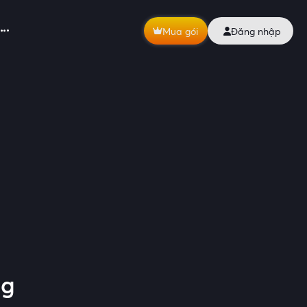
Mua gói
Đăng nhập
ng