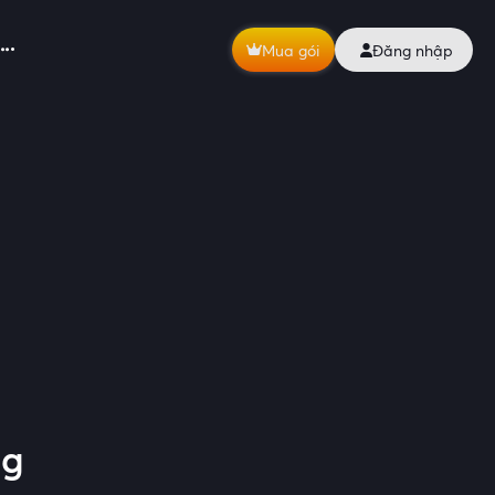
Mua gói
Đăng nhập
ng