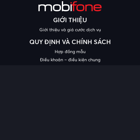
GIỚI THIỆU
Giới thiệu và giá cước dịch vụ
QUY ĐỊNH VÀ CHÍNH SÁCH
Hợp đồng mẫu
Điều khoản – điều kiện chung
Chính sách bảo mật thông tin
Công bố chất lượng
Chương trình khuyến mại
HỖ TRỢ
Trung tâm hỗ trợ
Quy trình cung cấp thông tin và giải quyết khiếu nại của khách
hàng
Chính sách bảo vệ người tiêu dùng dễ bị tổn thương