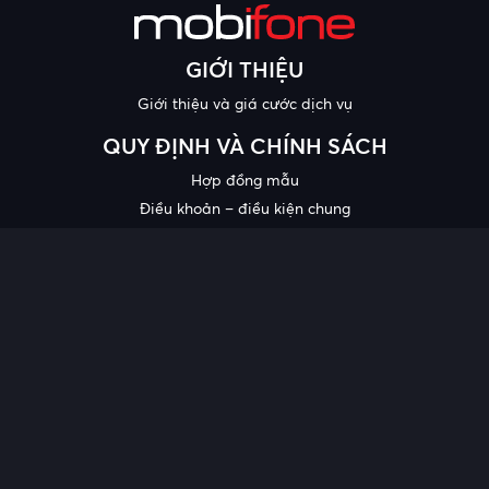
GIỚI THIỆU
Giới thiệu và giá cước dịch vụ
QUY ĐỊNH VÀ CHÍNH SÁCH
Hợp đồng mẫu
Điều khoản – điều kiện chung
Chính sách bảo mật thông tin
Công bố chất lượng
Chương trình khuyến mại
HỖ TRỢ
Trung tâm hỗ trợ
Quy trình cung cấp thông tin và giải quyết khiếu nại của khách
hàng
Chính sách bảo vệ người tiêu dùng dễ bị tổn thương